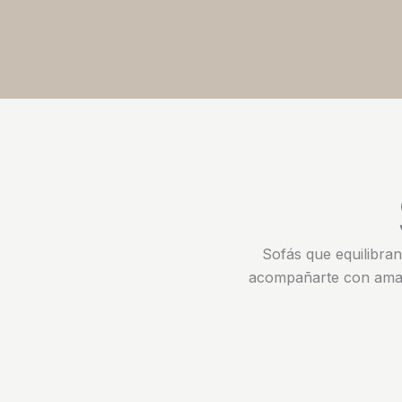
Ir
al
contenido
Sofás que equilibran
acompañarte con amab