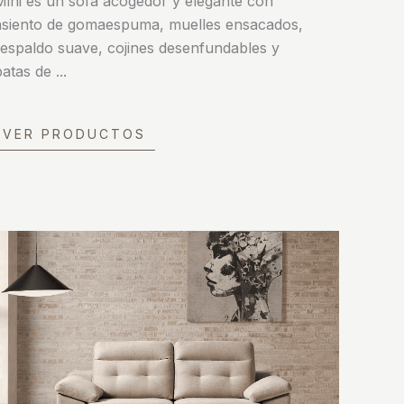
Mini es un sofá acogedor y elegante con
asiento de gomaespuma, muelles ensacados,
respaldo suave, cojines desenfundables y
patas de ...
VER PRODUCTOS